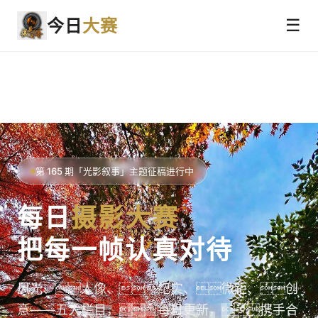
今日
大赛
☰
第 165 期「光影叙事」主题征稿进行中
每日
摄影大赛
把每一帧认真对待
风光、人像、纪实、微距、创
意——五大栏目，每日更新，携手合