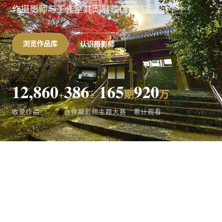
作摄影师与工作室共同展映优秀作品。
浏览作品库
认识摄影师
12,860
386
165
920
+
+
期
万
收录作品
合作摄影师
主题大赛
累计观看