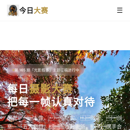
今日
大赛
☰
第 165 期「光影叙事」主题征稿进行中
每日
摄影大赛
把每一帧认真对待
风光、人像、纪实、微距、创
意——五大栏目，每日更新，携手合