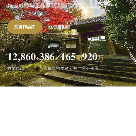
作摄影师与工作室共同展映优秀作品。
浏览作品库
认识摄影师
12,860
386
165
920
+
+
期
万
收录作品
合作摄影师
主题大赛
累计观看